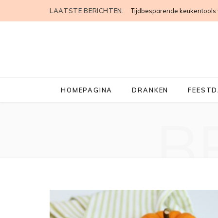
LAATSTE BERICHTEN:
Tijdbesparende keukentools 
HOMEPAGINA
DRANKEN
FEEST
B