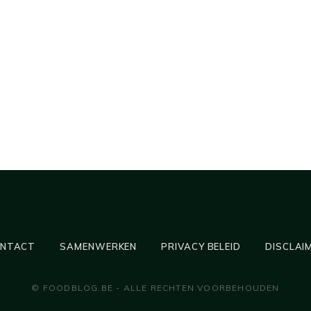
NTACT
SAMENWERKEN
PRIVACY BELEID
DISCLAI
© FOODBLOG.BE - ALLE RECHTEN VOORBEHOUDEN